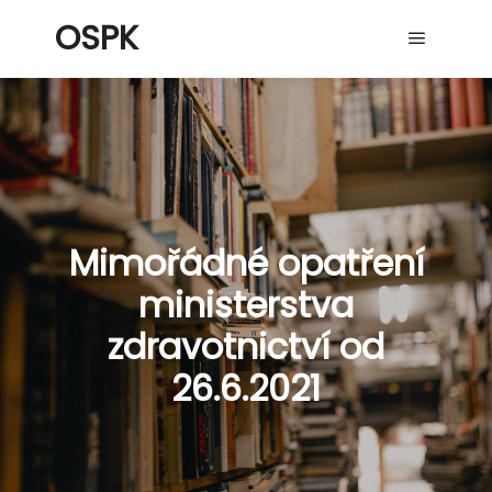
OSPK
Hlavní 
Mimořádné opatření
ministerstva
zdravotnictví od
26.6.2021