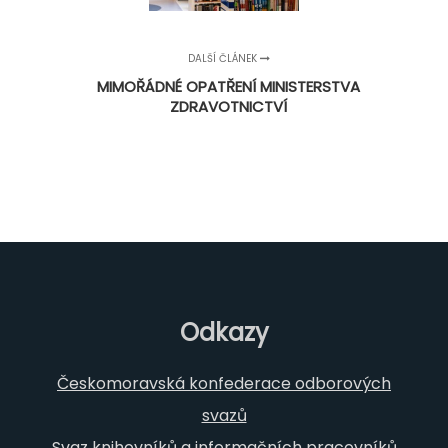
DALŠÍ ČLÁNEK
MIMOŘÁDNÉ OPATŘENÍ MINISTERSTVA
ZDRAVOTNICTVÍ
Odkazy
Českomoravská konfederace odborových
svazů
Svaz knihovníků a informačních pracovníků