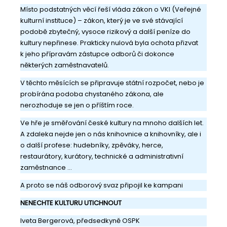
Místo podstatných věcí řeší vláda zákon o VKI (Veřejné
kulturní instituce) – zákon, který je ve své stávající
podobě zbytečný, vysoce rizikový a další peníze do
kultury nepřinese. Prakticky nulová byla ochota přizvat
k jeho přípravám zástupce odborů či dokonce
některých zaměstnavatelů.
V těchto měsících se připravuje státní rozpočet, nebo je
probírána podoba chystaného zákona, ale
nerozhoduje se jen o příštím roce.
Ve hře je směřování české kultury na mnoho dalších let.
A zdaleka nejde jen o nás knihovnice a knihovníky, ale i
o další profese: hudebníky, zpěváky, herce,
restaurátory, kurátory, technické a administrativní
zaměstnance …
A proto se náš odborový svaz připojil ke kampani
NENECHTE KULTURU UTICHNOUT
Iveta Bergerová, předsedkyně OSPK