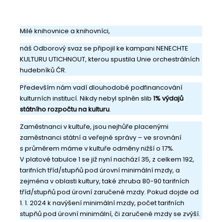
Milé knihovnice a knihovníci,
náš Odborový svaz se připojil ke kampani NENECHTE
KULTURU UTICHNOUT, kterou spustila Unie orchestrálních
hudebníků ČR.
Především nám vadí dlouhodobé podfinancování
kulturních institucí. Nikdy nebyl splněn slib
1% výdajů
státního rozpočtu na kulturu
.
Zaměstnanci v kultuře, jsou nejhůře placenými
zaměstnanci státní a veřejné správy – ve srovnání
s průměrem máme v kultuře odměny nižší o 17%.
V platové tabulce 1 se již nyní nachází 35, z celkem 192,
tarifních tříd/stupňů pod úrovní minimální mzdy, a
zejména v oblasti kultury, také zhruba 80-90 tarifních
tříd/stupňů pod úrovní zaručené mzdy. Pokud dojde od
1. 1. 2024 k navýšení minimální mzdy, počet tarifních
stupňů pod úrovní minimální, či zaručené mzdy se zvýší.