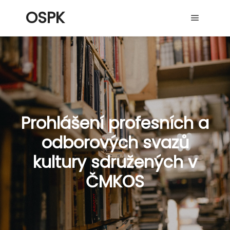
OSPK
Hlavní 
Prohlášení profesních a
odborových svazů
kultury sdružených v
ČMKOS