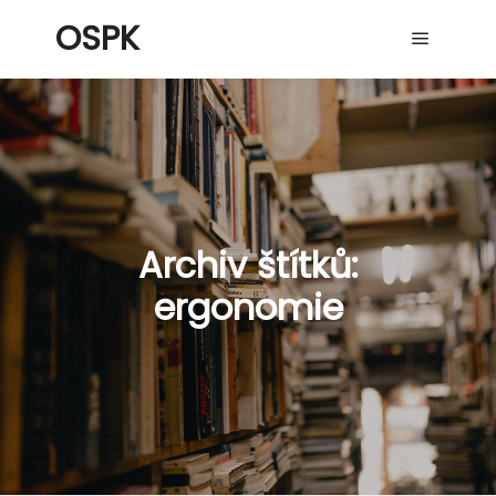
OSPK
Hlavní 
Archiv štítků:
ergonomie