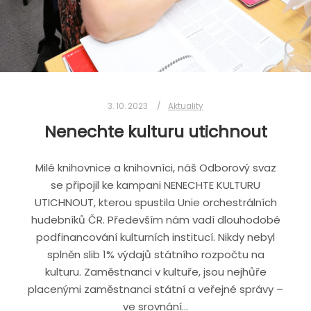
3. 10. 2023
Aktuality
Nenechte kulturu utichnout
Milé knihovnice a knihovníci, náš Odborový svaz
se připojil ke kampani NENECHTE KULTURU
UTICHNOUT, kterou spustila Unie orchestrálních
hudebníků ČR. Především nám vadí dlouhodobé
podfinancování kulturních institucí. Nikdy nebyl
splněn slib 1% výdajů státního rozpočtu na
kulturu. Zaměstnanci v kultuře, jsou nejhůře
placenými zaměstnanci státní a veřejné správy –
ve srovnání…