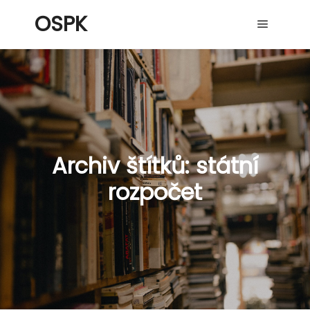
OSPK
Hlavní 
Archiv štítků:
státní
rozpočet