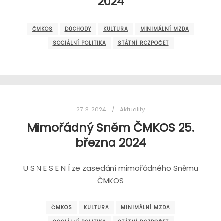
2024
ČMKOS
DŮCHODY
KULTURA
MINIMÁLNÍ MZDA
SOCIÁLNÍ POLITIKA
STÁTNÍ ROZPOČET
27. 3. 2024
Aktuality
Mimořádný Sněm ČMKOS 25.
března 2024
U S N E S E N Í ze zasedání mimořádného Sněmu
ČMKOS
ČMKOS
KULTURA
MINIMÁLNÍ MZDA