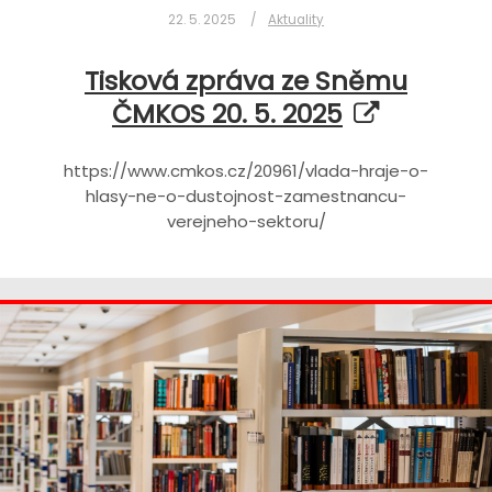
22. 5. 2025
Aktuality
Tisková zpráva ze Sněmu
ČMKOS 20. 5. 2025
https://www.cmkos.cz/20961/vlada-hraje-o-
hlasy-ne-o-dustojnost-zamestnancu-
verejneho-sektoru/