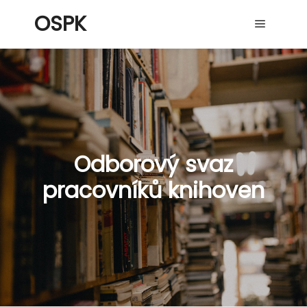
OSPK
Hlavní 
Odborový svaz
pracovníků knihoven