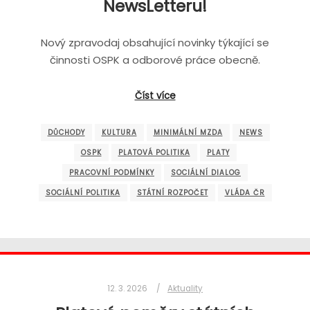
NewsLetteru!
Nový zpravodaj obsahující novinky týkající se
činnosti OSPK a odborové práce obecně.
Číst více
DŮCHODY
KULTURA
MINIMÁLNÍ MZDA
NEWS
OSPK
PLATOVÁ POLITIKA
PLATY
PRACOVNÍ PODMÍNKY
SOCIÁLNÍ DIALOG
SOCIÁLNÍ POLITIKA
STÁTNÍ ROZPOČET
VLÁDA ČR
12. 3. 2026
Aktuality