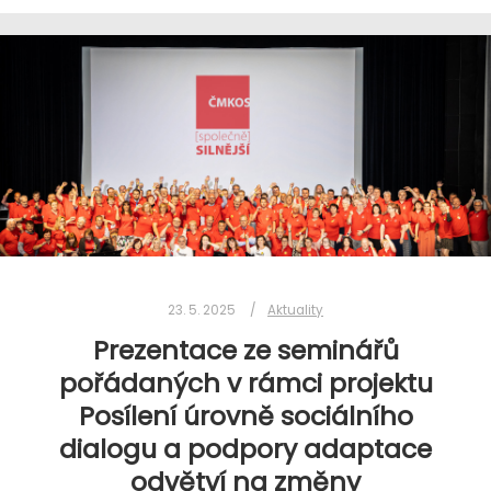
23. 5. 2025
Aktuality
Prezentace ze seminářů
17. 9. 2025
Aktuality
pořádaných v rámci projektu
Volby 2025: Volební kompas
Posílení úrovně sociálního
zaměstnance
dialogu a podpory adaptace
odvětví na změny