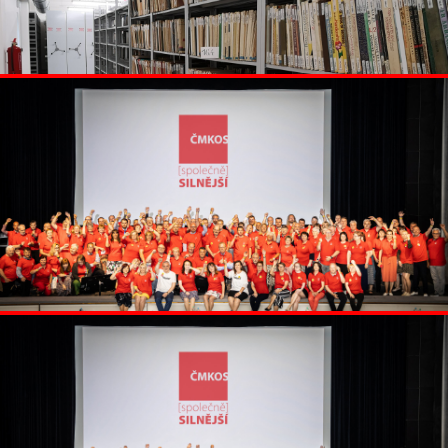
1. 7. 2024
Aktuality
Červnové novinky z ČMKOS
17. 5. 2024
Nezařazené
Tiskové prohlášení ČMKOS ke
zrušení demonstrace 21. května